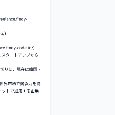
ance.findy-
/)

ndy-code.io/)

のスタートアップから
皮切りに、現在は韓国・
世界市場で競争力を持
ケットで通用する企業