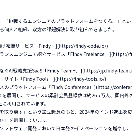
、「挑戦するエンジニアのプラットフォームをつくる。」という
る個人と組織、双方の課題解決に取り組んできました。

転職サービス「Findy」](https://findy-code.io/)

エンジニア紹介サービス「Findy Freelance」](https://freel
戦略支援SaaS「Findy Team+」](https://jp.findy-team.io
Findy Tools」](https://findy-tools.io/)

ットフォーム「Findy Conference」](https://conference.fi
スを展開し、サービスの累計会員登録数は約26.7万人、国内外
以上に利用されています。

を取り戻す」という設立趣意のもと、2024年のインド進出を
am+」を展開しています。

ソフトウェア開発において日本発のイノベーションを増やし、