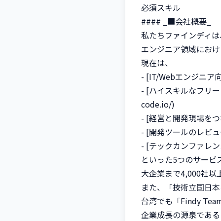
必須スキル

#### _■会社概要_

私たちファインディは
エンジニア領域におけ
現在は、

- [IT/Webエンジニア向け
- [ハイスキルなフリーランス
code.io/)

- [経営と開発現場をつなぐAI
- [開発ツールのレビューサイト「
- [テックカンファレンスのプラ
といった5つのサービ
大企業まで4,000社
また、「技術立国日本
台湾でも「Findy Te
企業成長の源泉である