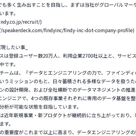
社でも多く生み出すことを目指し、まずは当社がグローバルマー
います。

y.co.jp/recruit/)

eakerdeck.com/findyinc/findy-inc-dot-company-profile)

実現したい事_

スは登録ユーザー数20万人、利用企業2700社以上と、サービ
中です。

チームは、「データとエンジニアリングの力で、ファインディ
いうミッションのもと、日々蓄積される多様なデータを扱うた
ンの設計開発、および全社横断でのデータマネジメントの推進を
エンジニアで、4つの既存事業それぞれに専用のデータ基盤を
分析が可能な状態を目指しています。

は近年新規事業・新プロダクトが継続的に立ち上がっており、
す。

の重要度がこれまで以上に高まり、データエンジニアリングの