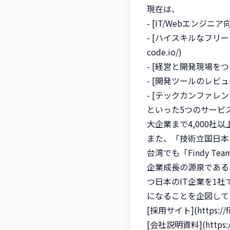
現在は、

- [IT/Webエンジニア向け
- [ハイスキルなフリーランス
code.io/)

- [経営と開発現場をつなぐAI
- [開発ツールのレビューサイト「
- [テックカンファレンスのプラ
といった5つのサービ
大企業まで4,000社
また、「技術立国日本
台湾でも「Findy Te
企業成長の源泉である
つ日本のIT企業を1
になることを企図して
[採用サイト](https://find
[会社説明資料](https://sp