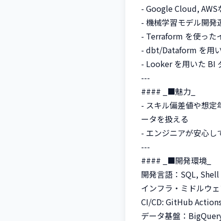
- Google Clou
- 機械学習モデル開
- Terraform を使った
- dbt/Dataform
- Looker を用いた
---

#### _■魅力_

- スキル偏差値や想
ータを扱える

- エンジニアが安心
---

#### _■開発環境_

開発言語：SQL, Shell Sc
インフラ・ミドルウェア：Googl
CI/CD: GitHub Actions
データ基盤：BigQuery