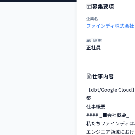
募集要項
企業名
ファインディ株式会社
雇用形態
正社員
仕事内容
【dbt/Google 
築

仕事概要

#### _■会社概要_

私たちファインディは
エンジニア領域におけ