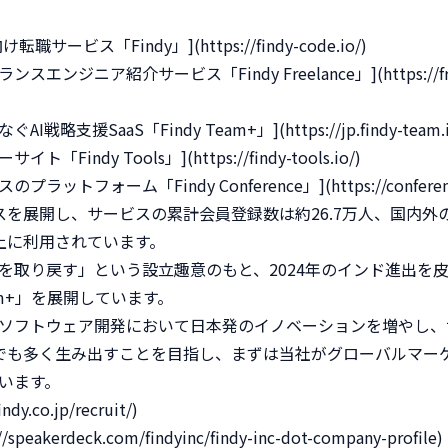
転職サービス「Findy」](https://findy-code.io/)

エンジニア紹介サービス「Findy Freelance」](https://freel
戦略支援SaaS「Findy Team+」](https://jp.findy-team.io
Findy Tools」](https://findy-tools.io/)

ットフォーム「Findy Conference」](https://conference.fi
スを展開し、サービスの累計会員登録数は約26.7万人、国内外
以上に利用されています。

を取り戻す」という設立趣意のもと、2024年のインド進出を
am+」を展開しています。

ソフトウェア開発において日本発のイノベーションを増やし、
社でも多く生み出すことを目指し、まずは当社がグローバルマー
います。

y.co.jp/recruit/)

eakerdeck.com/findyinc/findy-inc-dot-company-profile)
