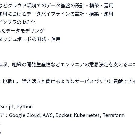
d, AWSなどクラウド環境でのデータ基盤の設計・構築・運用

発運用におけるデータパイプラインの設計・構築・運用

インフラの IaC 化

 を用いたデータモデリング

 BI ダッシュボードの開発・運用

定年収、組織の開発生産性などエンジニアの意思決定を支えるユ
して挑戦し、活き活きと働けるようなサービスづくりに貢献できる
ript, Python

e Cloud, AWS, Docker, Kubernetes, Terraform




