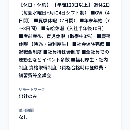
【休日・休暇】 【年間120日以上】 週休2日
（毎週水曜日+月に4日シフト制） ■GW（4
日間） ■夏季休暇（7日間） ■年末年始（7
～8日間） ■有給休暇（入社半年後10日）
■産前産後、育児休暇（取得中3名） ■慶弔
休暇 【待遇・福利厚生】 ■社会保険完備 ■
退職金制度 ■社員持株会制度 ■全社員での
運動会などイベント多数 ■福利厚生・社内
制度 資格取得制度（資格合格時は登録費・
講習費等全額会
リモートワーク
出社のみ
試用期間
なし