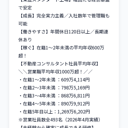
で安定

【成長】完全実力主義／入社数年で管理職も
可能

【働きやすさ】年間休日120日以上／長期連
休あり

【稼ぐ】在籍1～2年未満の平均年収600万
超！

【不動産コンサルタント社員平均年収】

＼＼営業職平均年収1000万超！／／

・在籍1～2年未満 ：609万4,114円

・在籍2～3年未満 ：798万5,169円

・在籍3～4年未満 ：868万6,811円

・在籍4～5年未満 ：890万9,912円

・在籍5年目以上：1,269万6,202円

※営業社員数全493名（2026年4月実績）

【未経験から確実に成長できる研修】
