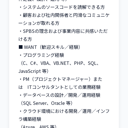
・システムのソースコードを読解できる方

・顧客および社内関係者と円滑なコミュニケ
ーションが取れる方

・SPBSの理念および事業内容に共感いただ
ける方

■ WANT（歓迎スキル／経験）

・プログラミング経験

（C、C#、VBA、VB.NET、PHP、SQL、
JavaScript 等）

・PM（プロジェクトマネージャー）また
は　ITコンサルタントとしての業務経験

・データベースの設計／開発／運用経験

（SQL Server、Oracle 等）

・クラウド環境における開発／運用／インフ
ラ構築経験

（Azure、AWS 等）
