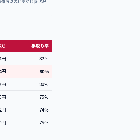
都道府県の料率や扶養状況
取り
手取り率
14円
82%
34円
80%
17円
80%
75円
75%
52円
74%
09円
75%