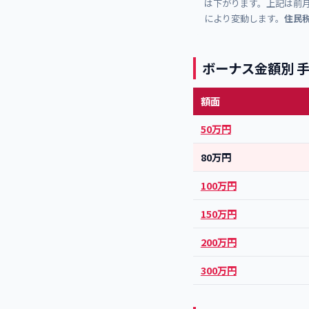
は下がります。上記は前月
により変動します。
住民
ボーナス金額別 
額面
50万円
80万円
100万円
150万円
200万円
300万円