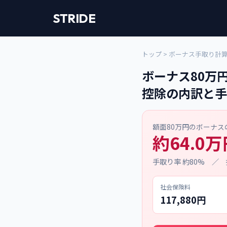
STRIDE
トップ
>
ボーナス手取り計
ボーナス80万
控除の内訳と手
額面80万円のボーナ
約64.0
手取り率 約80% ／ 
社会保険料
117,880円