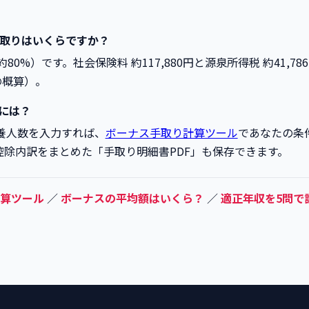
の手取りはいくらですか？
約80%）です。社会保険料 約117,880円と源泉所得税 約41,
の概算）。
るには？
扶養人数を入力すれば、
ボーナス手取り計算ツール
であなたの条
控除内訳をまとめた「手取り明細書PDF」も保存できます。
算ツール
／
ボーナスの平均額はいくら？
／
適正年収を5問で