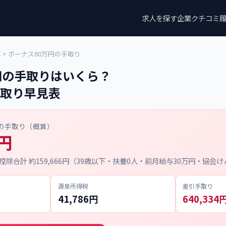
求人を探す
企業クチコミ
算
> ボーナス80万円の手取り
円の手取りはいくら？
取り早見表
スの手取り（概算）
万円
控除合計 約159,666円（39歳以下・扶養0人・前月給与30万円・協会
源泉所得税
差引手取り
41,786円
640,334