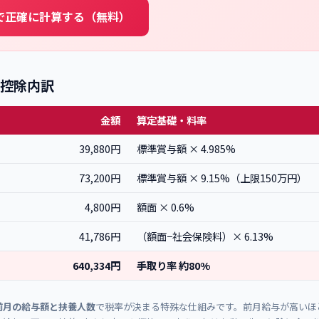
で正確に計算する（無料）
の控除内訳
金額
算定基礎・料率
39,880円
標準賞与額 × 4.985%
73,200円
標準賞与額 × 9.15%（上限150万円）
4,800円
額面 × 0.6%
41,786円
（額面−社会保険料）× 6.13%
640,334円
手取り率 約80%
前月の給与額と扶養人数
で税率が決まる特殊な仕組みです。前月給与が高いほ