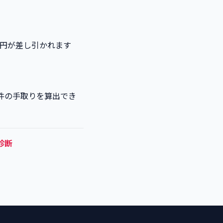
786円が差し引かれます
件の手取りを算出でき
診断