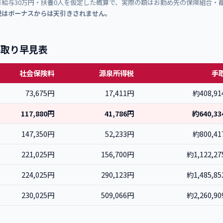
給与30万円・扶養0人を仮定した概算で、実際の額はお勤め先の保険組合・
税はボーナスからは天引きされません。
手取り早見表
社会保険料
源泉所得税
手
73,675円
17,411円
約408,9
117,880円
41,786円
約640,3
147,350円
52,233円
約800,4
221,025円
156,700円
約1,122,2
224,025円
290,123円
約1,485,8
230,025円
509,066円
約2,260,9