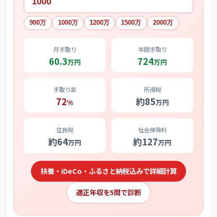
900万
1000万
1200万
1500万
2000万
月手取り
年間手取り
60.3
724
万円
万円
手取り率
所得税
72
約
85
%
万円
住民税
社会保険料
約
64
約
127
万円
万円
扶養・iDeCo・ふるさと納税込みで詳細計算
適正年収を5問で診断