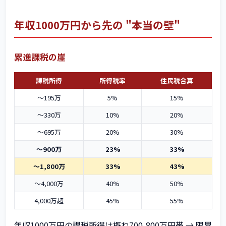
年収1000万円から先の "本当の壁"
累進課税の崖
課税所得
所得税率
住民税合算
〜195万
5%
15%
〜330万
10%
20%
〜695万
20%
30%
〜900万
23%
33%
〜1,800万
33%
43%
〜4,000万
40%
50%
4,000万超
45%
55%
年収1000万円の課税所得は概ね700-800万円帯 → 限界