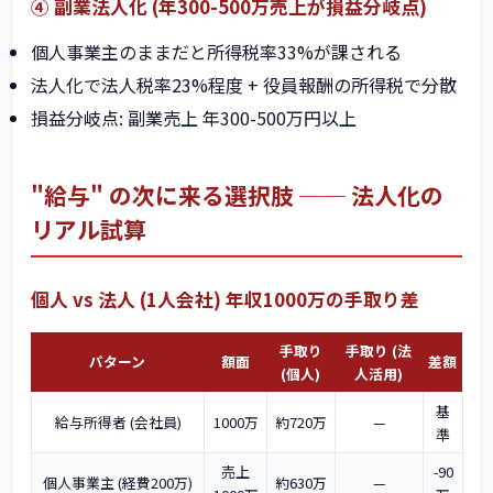
④ 副業法人化 (年300-500万売上が損益分岐点)
個人事業主のままだと所得税率33%が課される
法人化で法人税率23%程度 + 役員報酬の所得税で分散
損益分岐点: 副業売上 年300-500万円以上
"給与" の次に来る選択肢 ── 法人化の
リアル試算
個人 vs 法人 (1人会社) 年収1000万の手取り差
手取り
手取り (法
パターン
額面
差額
(個人)
人活用)
基
給与所得者 (会社員)
1000万
約720万
—
準
売上
-90
個人事業主 (経費200万)
約630万
—