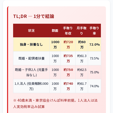
TL;DR — 1分で結論
手取り
月手取
手取り
状況
額面
年収
り
率
1000
約720
約60
独身・扶養なし
72.0%
万
万
万
1000
約735
約61.3
既婚・配偶者扶養
73.5%
万
万
万
既婚・子供2人 (児童手
1000
約750
約62.5
75.0%
当なし)
万
万
万
1人法人 (役員報酬1000
1000
約740
約61.7
74.0%
万)
万
万
万
※ 40歳未満・東京協会けんぽ料率前提。1人法人は法
人実効税率込み試算