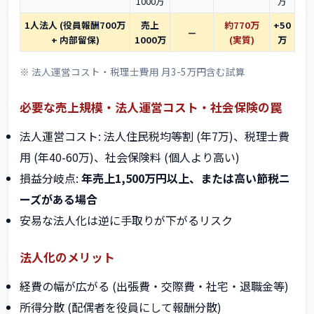
1000万
万
1人法人 (役員報酬700万
売上
約770万
+50
—
+ 内部留保)
1000万
(実質)
万
※ 法人運営コスト・税理士費用 月3-5万円含む試算
必要な売上規模・法人運営コスト・社会保険の罠
法人運営コスト: 法人住民税均等割 (年7万)、税理士費
用 (年40-60万)、社会保険料 (個人より高い)
損益分岐点:
年売上1,500万円以上、または高い節税ニ
ーズがある場合
安易な法人化は逆に手取りが下がるリスク
法人化のメリット
経費の幅が広がる (出張費・交際費・社宅・退職金等)
所得分散 (配偶者を役員にして報酬分散)