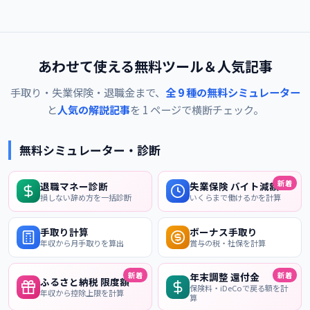
あわせて使える無料ツール＆人気記事
手取り・失業保険・退職金まで、
全 9 種の無料シミュレーター
と
人気の解説記事
を 1 ページで横断チェック。
無料シミュレーター・診断
新着
退職マネー診断
失業保険 バイト減額
損しない辞め方を一括診断
いくらまで働けるかを計算
手取り計算
ボーナス手取り
年収から月手取りを算出
賞与の税・社保を計算
新着
新着
年末調整 還付金
ふるさと納税 限度額
保険料・iDeCoで戻る額を計
年収から控除上限を計算
算