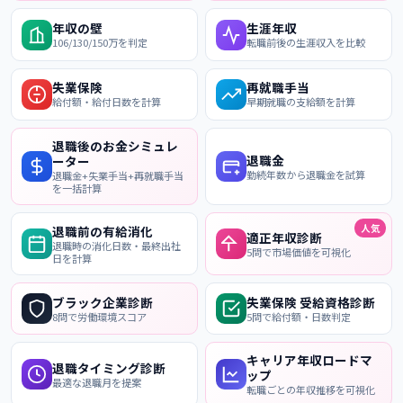
年収の壁
生涯年収
106/130/150万を判定
転職前後の生涯収入を比較
失業保険
再就職手当
給付額・給付日数を計算
早期就職の支給額を計算
退職後のお金シミュレ
退職金
ーター
勤続年数から退職金を試算
退職金+失業手当+再就職手当
を一括計算
人気
退職前の有給消化
適正年収診断
退職時の消化日数・最終出社
5問で市場価値を可視化
日を計算
ブラック企業診断
失業保険 受給資格診断
8問で労働環境スコア
5問で給付額・日数判定
キャリア年収ロードマ
退職タイミング診断
ップ
最適な退職月を提案
転職ごとの年収推移を可視化