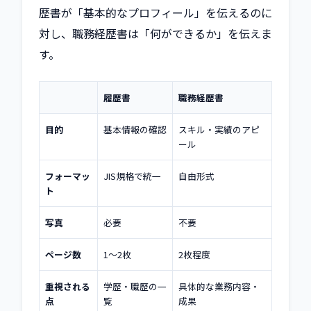
歴書が「基本的なプロフィール」を伝えるのに
対し、職務経歴書は「何ができるか」を伝えま
す。
履歴書
職務経歴書
目的
基本情報の確認
スキル・実績のアピ
ール
フォーマッ
JIS規格で統一
自由形式
ト
写真
必要
不要
ページ数
1〜2枚
2枚程度
重視される
学歴・職歴の一
具体的な業務内容・
点
覧
成果