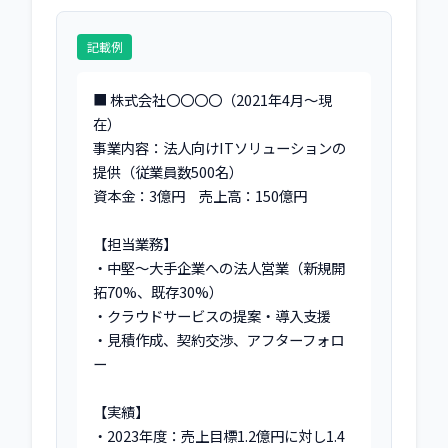
記載例
■ 株式会社〇〇〇〇（2021年4月〜現
在）

事業内容：法人向けITソリューションの
提供（従業員数500名）

資本金：3億円　売上高：150億円

【担当業務】

・中堅〜大手企業への法人営業（新規開
拓70%、既存30%）

・クラウドサービスの提案・導入支援

・見積作成、契約交渉、アフターフォロ
ー

【実績】

・2023年度：売上目標1.2億円に対し1.4