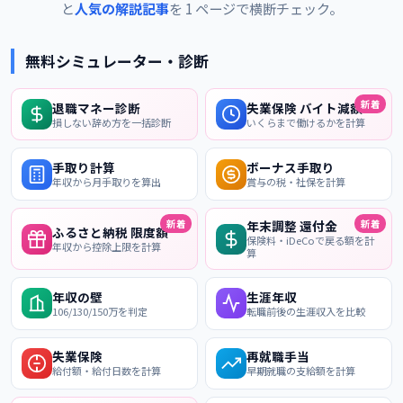
と
人気の解説記事
を 1 ページで横断チェック。
無料シミュレーター・診断
新着
退職マネー診断
失業保険 バイト減額
損しない辞め方を一括診断
いくらまで働けるかを計算
手取り計算
ボーナス手取り
年収から月手取りを算出
賞与の税・社保を計算
新着
新着
年末調整 還付金
ふるさと納税 限度額
保険料・iDeCoで戻る額を計
年収から控除上限を計算
算
年収の壁
生涯年収
106/130/150万を判定
転職前後の生涯収入を比較
失業保険
再就職手当
給付額・給付日数を計算
早期就職の支給額を計算