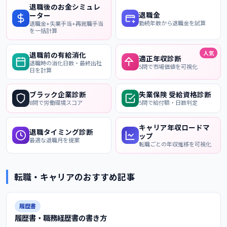
退職後のお金シミュレ
退職金
ーター
勤続年数から退職金を試算
退職金+失業手当+再就職手当
を一括計算
人気
退職前の有給消化
適正年収診断
退職時の消化日数・最終出社
5問で市場価値を可視化
日を計算
ブラック企業診断
失業保険 受給資格診断
8問で労働環境スコア
5問で給付額・日数判定
キャリア年収ロードマ
退職タイミング診断
ップ
最適な退職月を提案
転職ごとの年収推移を可視化
転職・キャリアのおすすめ記事
履歴書
履歴書・職務経歴書の書き方