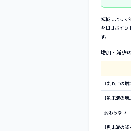
転職によって年
を
11.1ポイ
す。
増加・減少
1割以上の増
1割未満の増
変わらない
1割未満の減