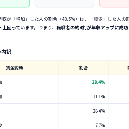
収が「増加」した人の割合（40.5%）は、「減少」した人の割合
ント上回って
います。つまり、
転職者の約4割が年収アップに成功
の内訳
賃金変動
割合
加
29.4%
加
11.1%
28.4%
少
7.7%