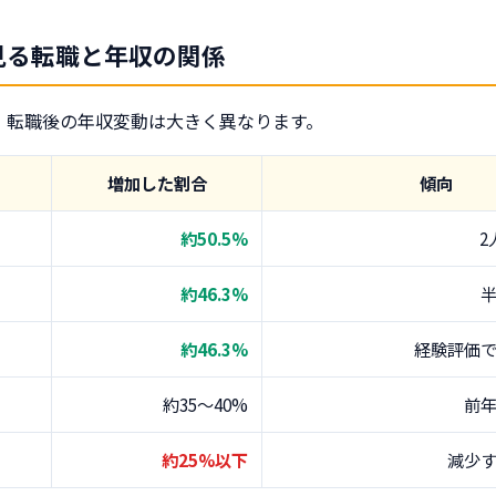
見る転職と年収の関係
、転職後の年収変動は大きく異なります。
増加した割合
傾向
約50.5%
2
約46.3%
約46.3%
経験評価
約35〜40%
前
約25%以下
減少