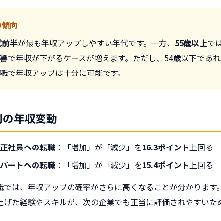
の傾向
代前半
が最も年収アップしやすい年代です。一方、
55歳以上
で
響で年収が下がるケースが増えます。ただし、54歳以下であ
職で年収アップは十分に可能です。
別の年収変動
正社員への転職
：「増加」が「減少」を
16.3ポイント
上回る
パートへの転職
：「増加」が「減少」を
15.4ポイント
上回る
職では、年収アップの確率がさらに高くなることが分かります
上げた経験やスキルが、次の企業でも正当に評価されやすいた