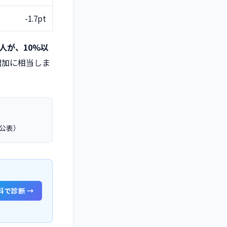
-1.7pt
1人が、10%以
増加に相当しま
年公表）
料で診断 →