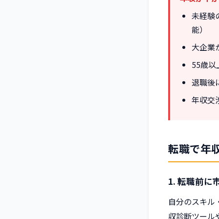
未経験
能）
大企業
55歳
退職後
年収交
転職で年
1. 転職前
自分のスキル
収診断ツール