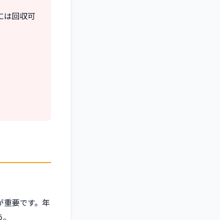
には回収可
が重要です。年
う。