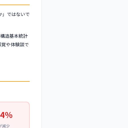
か」ではないで
金構造基本統計
感覚や体験談で
.4%
が減少