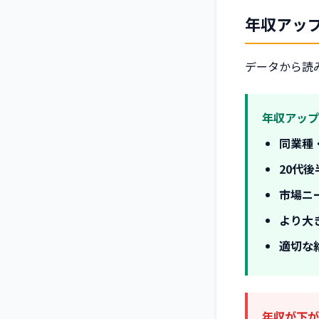
年収アッ
データから読
年収アップ
同業種
20代後
市場ニ
より大
適切な
年収が下が