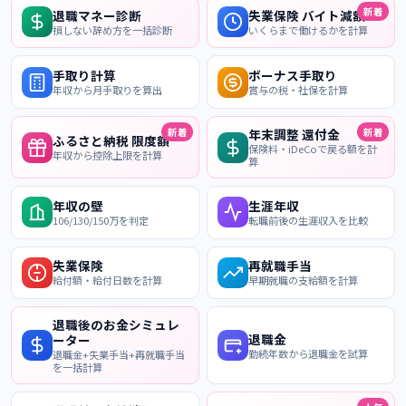
新着
退職マネー診断
失業保険 バイト減額
損しない辞め方を一括診断
いくらまで働けるかを計算
手取り計算
ボーナス手取り
年収から月手取りを算出
賞与の税・社保を計算
新着
新着
年末調整 還付金
ふるさと納税 限度額
保険料・iDeCoで戻る額を計
年収から控除上限を計算
算
年収の壁
生涯年収
106/130/150万を判定
転職前後の生涯収入を比較
失業保険
再就職手当
給付額・給付日数を計算
早期就職の支給額を計算
退職後のお金シミュレ
退職金
ーター
勤続年数から退職金を試算
退職金+失業手当+再就職手当
を一括計算