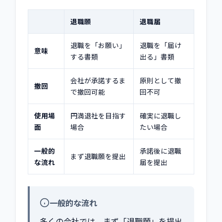
退職願
退職届
退職を「お願い」
退職を「届け
意味
する書類
出る」書類
会社が承諾するま
原則として撤
撤回
で撤回可能
回不可
使用場
円満退社を目指す
確実に退職し
面
場合
たい場合
一般的
承諾後に退職
まず退職願を提出
な流れ
届を提出
一般的な流れ
多くの会社では、まず「退職願」を提出