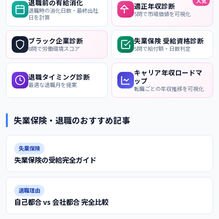
人気
退職前の有給消化
適正年収診断
退職時の消化日数・最終出社
5問で市場価値を可視化
日を計算
ブラック企業診断
失業保険 受給資格診断
8問で労働環境スコア
5問で給付額・日数判定
キャリア年収ロードマ
退職タイミング診断
ップ
最適な退職月を提案
転職ごとの年収推移を可視化
失業保険・退職のおすすめ記事
失業保険
失業保険の受給完全ガイド
退職理由
自己都合 vs 会社都合 完全比較