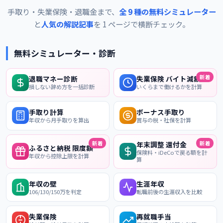
手取り・失業保険・退職金まで、
全 9 種の無料シミュレーター
と
人気の解説記事
を 1 ページで横断チェック。
無料シミュレーター・診断
新着
退職マネー診断
失業保険 バイト減額
損しない辞め方を一括診断
いくらまで働けるかを計算
手取り計算
ボーナス手取り
年収から月手取りを算出
賞与の税・社保を計算
新着
新着
年末調整 還付金
ふるさと納税 限度額
保険料・iDeCoで戻る額を計
年収から控除上限を計算
算
年収の壁
生涯年収
106/130/150万を判定
転職前後の生涯収入を比較
失業保険
再就職手当