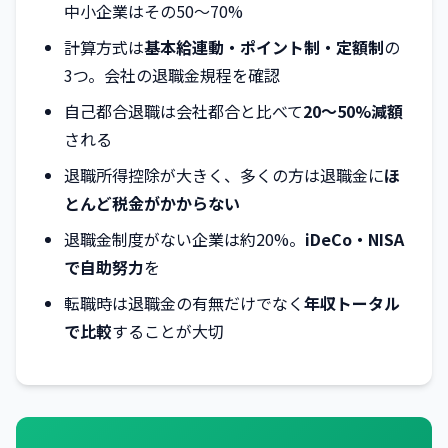
中小企業はその50〜70%
計算方式は
基本給連動・ポイント制・定額制
の
3つ。会社の退職金規程を確認
自己都合退職は会社都合と比べて
20〜50%減額
される
退職所得控除が大きく、多くの方は退職金に
ほ
とんど税金がかからない
退職金制度がない企業は約20%。
iDeCo・NISA
で自助努力
を
転職時は退職金の有無だけでなく
年収トータル
で比較
することが大切