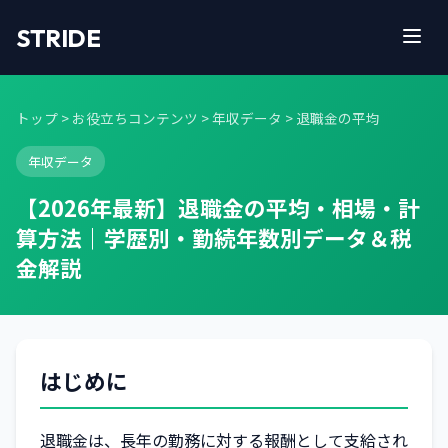
STRIDE
トップ
>
お役立ちコンテンツ
>
年収データ
> 退職金の平均
年収データ
【2026年最新】退職金の平均・相場・計
算方法｜学歴別・勤続年数別データ＆税
金解説
はじめに
退職金は、長年の勤務に対する報酬として支給され