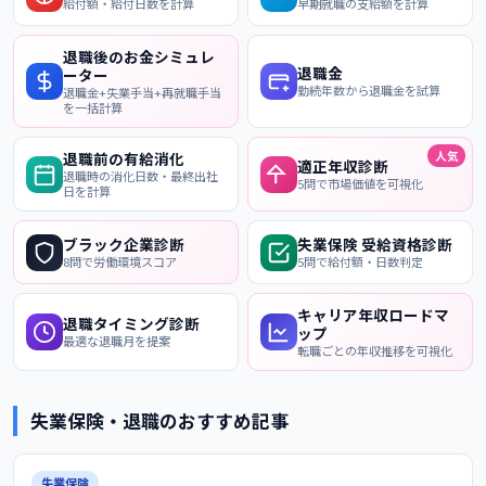
給付額・給付日数を計算
早期就職の支給額を計算
退職後のお金シミュレ
退職金
ーター
勤続年数から退職金を試算
退職金+失業手当+再就職手当
を一括計算
人気
退職前の有給消化
適正年収診断
退職時の消化日数・最終出社
5問で市場価値を可視化
日を計算
ブラック企業診断
失業保険 受給資格診断
8問で労働環境スコア
5問で給付額・日数判定
キャリア年収ロードマ
退職タイミング診断
ップ
最適な退職月を提案
転職ごとの年収推移を可視化
失業保険・退職のおすすめ記事
失業保険