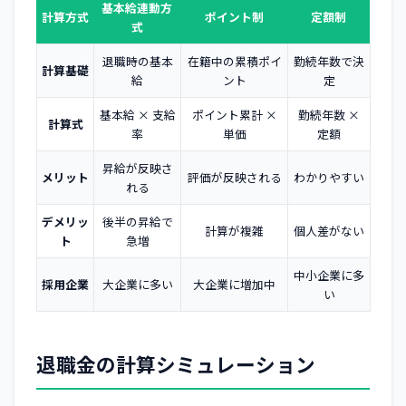
基本給連動方
計算方式
ポイント制
定額制
式
退職時の基本
在籍中の累積ポイ
勤続年数で決
計算基礎
給
ント
定
基本給 × 支給
ポイント累計 ×
勤続年数 ×
計算式
率
単価
定額
昇給が反映さ
メリット
評価が反映される
わかりやすい
れる
デメリッ
後半の昇給で
計算が複雑
個人差がない
ト
急増
中小企業に多
採用企業
大企業に多い
大企業に増加中
い
退職金の計算シミュレーション