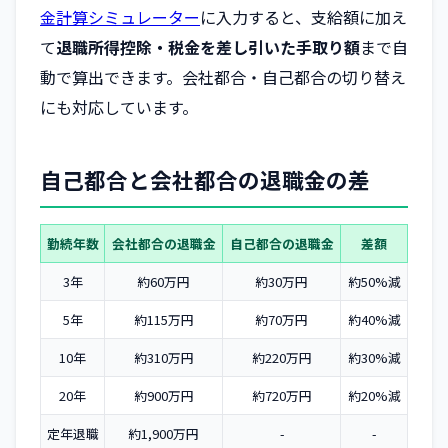
金計算シミュレーター
に入力すると、支給額に加え
て
退職所得控除・税金を差し引いた手取り額
まで自
動で算出できます。会社都合・自己都合の切り替え
にも対応しています。
自己都合と会社都合の退職金の差
勤続年数
会社都合の退職金
自己都合の退職金
差額
3年
約60万円
約30万円
約50%減
5年
約115万円
約70万円
約40%減
10年
約310万円
約220万円
約30%減
20年
約900万円
約720万円
約20%減
定年退職
約1,900万円
-
-