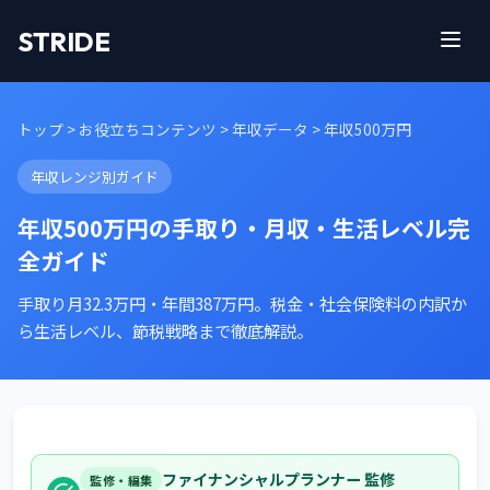
STRIDE
トップ
>
お役立ちコンテンツ
>
年収データ
> 年収500万円
年収レンジ別ガイド
年収500万円の手取り・月収・生活レベル完
全ガイド
手取り月32.3万円・年間387万円。税金・社会保険料の内訳か
ら生活レベル、節税戦略まで徹底解説。
ファイナンシャルプランナー 監修
監修・編集