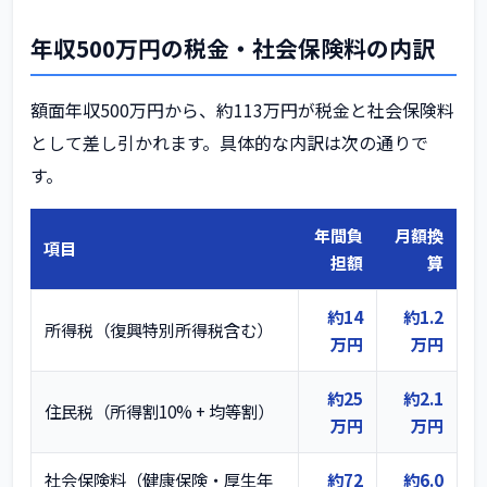
年収500万円の税金・社会保険料の内訳
額面年収500万円から、約113万円が税金と社会保険料
として差し引かれます。具体的な内訳は次の通りで
す。
年間負
月額換
項目
担額
算
約14
約1.2
所得税（復興特別所得税含む）
万円
万円
約25
約2.1
住民税（所得割10% + 均等割）
万円
万円
社会保険料（健康保険・厚生年
約72
約6.0