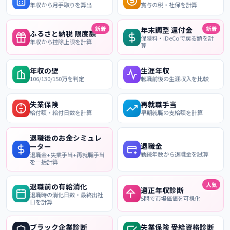
年収から月手取りを算出
賞与の税・社保を計算
新着
新着
年末調整 還付金
ふるさと納税 限度額
保険料・iDeCoで戻る額を計
年収から控除上限を計算
算
年収の壁
生涯年収
106/130/150万を判定
転職前後の生涯収入を比較
失業保険
再就職手当
給付額・給付日数を計算
早期就職の支給額を計算
退職後のお金シミュレ
退職金
ーター
勤続年数から退職金を試算
退職金+失業手当+再就職手当
を一括計算
人気
退職前の有給消化
適正年収診断
退職時の消化日数・最終出社
5問で市場価値を可視化
日を計算
ブラック企業診断
失業保険 受給資格診断